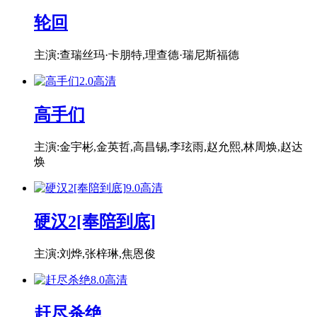
轮回
主演:查瑞丝玛·卡朋特,理查德·瑞尼斯福德
2.0
高清
高手们
主演:金宇彬,金英哲,高昌锡,李玹雨,赵允熙,林周焕,赵达
焕
9.0
高清
硬汉2[奉陪到底]
主演:刘烨,张梓琳,焦恩俊
8.0
高清
赶尽杀绝