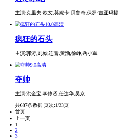
主演:克里夫·欧文,莫妮卡·贝鲁奇,保罗·吉亚玛提
10.0
高清
疯狂的石头
主演:郭涛,刘桦,连晋,黄渤,徐峥,岳小军
9.0
高清
夺帅
主演:洪金宝,李修贤,任达华,吴京
共687条数据 页次:1/23页
首页
上一页
1
2
3