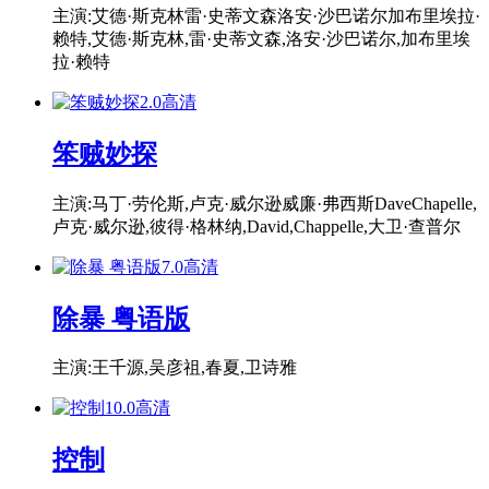
主演:艾德·斯克林雷·史蒂文森洛安·沙巴诺尔加布里埃拉·
赖特,艾德·斯克林,雷·史蒂文森,洛安·沙巴诺尔,加布里埃
拉·赖特
2.0
高清
笨贼妙探
主演:马丁·劳伦斯,卢克·威尔逊威廉·弗西斯DaveChapelle,
卢克·威尔逊,彼得·格林纳,David,Chappelle,大卫·查普尔
7.0
高清
除暴 粤语版
主演:王千源,吴彦祖,春夏,卫诗雅
10.0
高清
控制