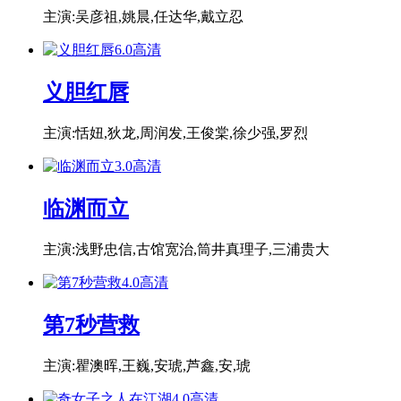
主演:吴彦祖,姚晨,任达华,戴立忍
6.0
高清
义胆红唇
主演:恬妞,狄龙,周润发,王俊棠,徐少强,罗烈
3.0
高清
临渊而立
主演:浅野忠信,古馆宽治,筒井真理子,三浦贵大
4.0
高清
第7秒营救
主演:瞿澳晖,王巍,安琥,芦鑫,安,琥
4.0
高清