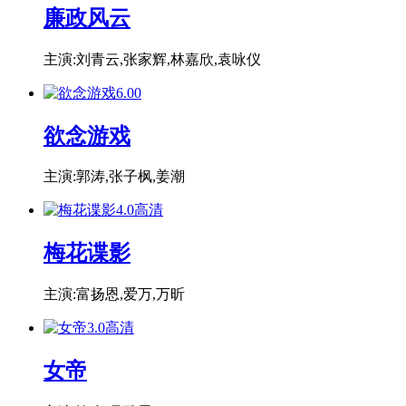
廉政风云
主演:刘青云,张家辉,林嘉欣,袁咏仪
6.0
0
欲念游戏
主演:郭涛,张子枫,姜潮
4.0
高清
梅花谍影
主演:富扬恩,爱万,万昕
3.0
高清
女帝