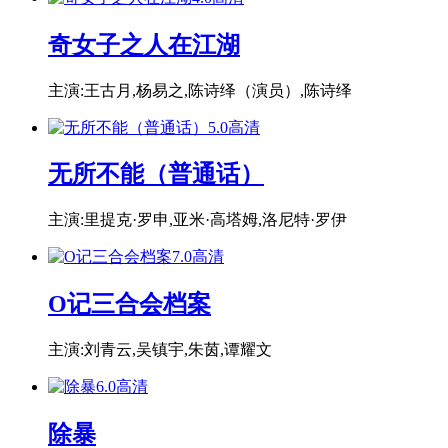
奇女子之人在江湖
主演:王古月,杨易之,陈诗绎（演员）,陈诗绎
5.0
高清
无所不能（普通话）
主演:里提克·罗申,亚米·高塔姆,洛尼特·罗伊
7.0
高清
O记三合会档案
主演:刘青云,吴镇宇,朱茵,谭耀文
6.0
高清
除暴