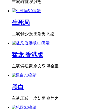
主演:许鑫,吴雅思
5.0
高清
生死局
主演:徐少强,王浩男,凡恩
1.0
高清
猛龙 香港版
主演:吴建豪,余文乐,洪金宝
7.0
高清
黑白
主演:王传一,李妍憬,张静之
6.0
高清