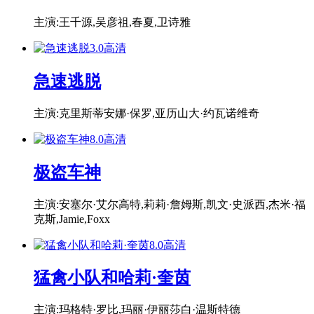
主演:王千源,吴彦祖,春夏,卫诗雅
3.0
高清
急速逃脱
主演:克里斯蒂安娜·保罗,亚历山大·约瓦诺维奇
8.0
高清
极盗车神
主演:安塞尔·艾尔高特,莉莉·詹姆斯,凯文·史派西,杰米·福
克斯,Jamie,Foxx
8.0
高清
猛禽小队和哈莉·奎茵
主演:玛格特·罗比,玛丽·伊丽莎白·温斯特德