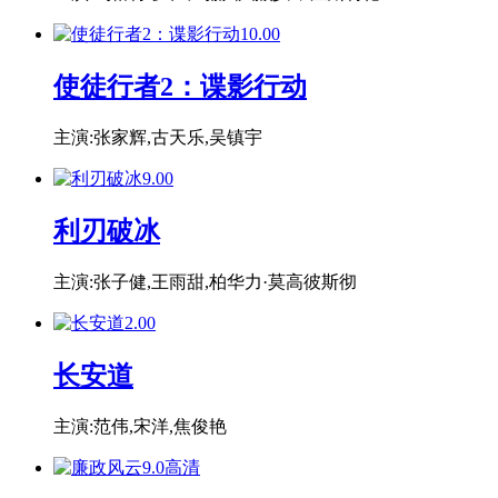
10.0
0
使徒行者2：谍影行动
主演:张家辉,古天乐,吴镇宇
9.0
0
利刃破冰
主演:张子健,王雨甜,柏华力·莫高彼斯彻
2.0
0
长安道
主演:范伟,宋洋,焦俊艳
9.0
高清