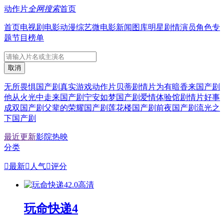
动作片
全网搜索
首页
首页
电视剧
电影
动漫
综艺
微电影
新闻
图库
明星
剧情
演员
角色
专
题
节目
榜单
无所畏惧
国产剧
真实游戏
动作片
贝蒂
剧情片
为有暗香来
国产剧
他从火光中走来
国产剧
宁安如梦
国产剧
爱情体验馆
剧情片
好事
成双
国产剧
父辈的荣耀
国产剧
莲花楼
国产剧
前夜
国产剧
流光之
下
国产剧
最近更新
影院热映
分类

最新

人气

评分
2.0
高清
玩命快递4