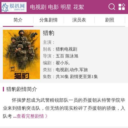
电视剧
电影
明星
花絮
简介
分集剧情
演员表
剧照
猎豹
主演：
别名：
猎豹电视剧
导演：
五百 陈泳旭
编剧：
翟小乐,
类别：
电视剧,动作,军旅
集数：
共30集 剧情更至第1集
猎豹剧情简介
怀揣梦想成为武警精锐部队一员的乔援朝从特警学院毕
业来到猎豹突击队，但无情的现实粉碎了乔援朝的骄傲，入
队考
...
查看完整剧情 》