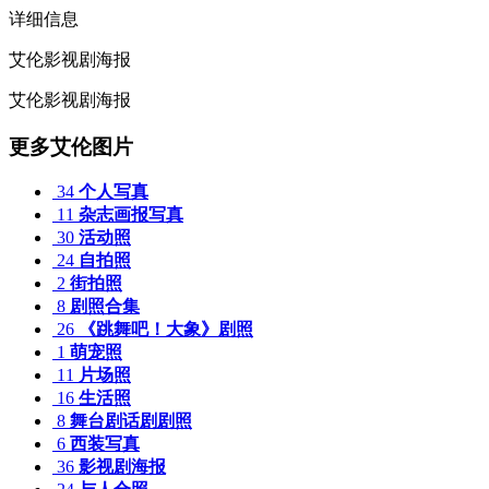
详细信息
艾伦影视剧海报
艾伦影视剧海报
更多艾伦图片
34
个人写真
11
杂志画报写真
30
活动照
24
自拍照
2
街拍照
8
剧照合集
26
《跳舞吧！大象》剧照
1
萌宠照
11
片场照
16
生活照
8
舞台剧话剧剧照
6
西装写真
36
影视剧海报