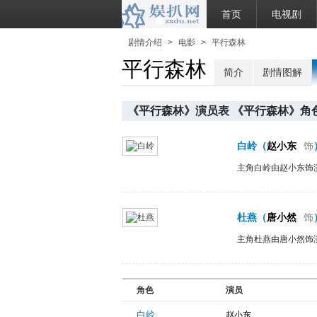
首页
电视剧
剧情介绍
>
电影
>
平行森林
平行森林
简介
剧情图解
《平行森林》演员表 《平行森林》角
白岭
（
赵小东
饰
主角白岭由赵小东饰
杜燕
（
唐小然
饰
主角杜燕由唐小然饰
角色
演员
白岭
赵小东