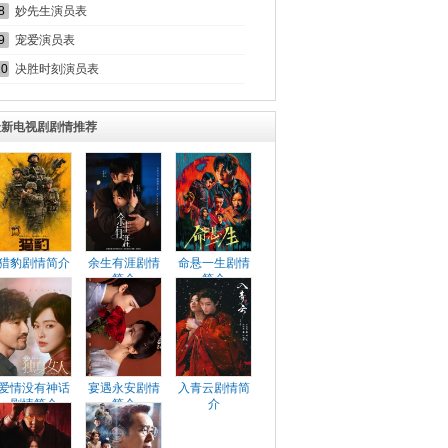
8
妙先生演员表
9
宠爱演员表
10
决胜时刻演员表
最新电视剧剧情推荐
猎豹剧情简介
余生有涯剧情
命悬一生剧情
简介
简介
爱情没有神话
宴遇永安剧情
入青云剧情简
剧情简介
简介
介