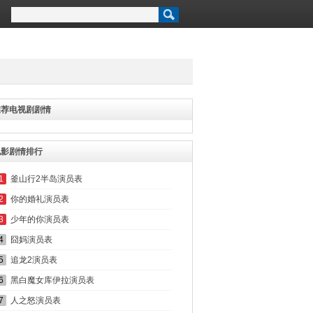
推荐电视剧剧情
电影剧情排行
1
釜山行2半岛演员表
2
你的婚礼演员表
3
少年的你演员表
4
囧妈演员表
5
追龙2演员表
6
黑白魔女库伊拉演员表
7
人之怒演员表