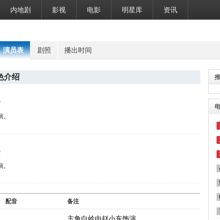
内地剧
影视
电影
明星库
资讯
演员表
剧照
播出时间
色介绍
）
演。
）
演。
配音
备注
主角白岭由赵小东饰演。