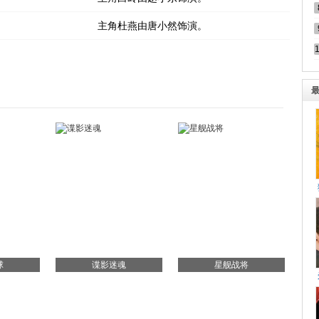
主角杜燕由唐小然饰演。
球
谍影迷魂
星舰战将